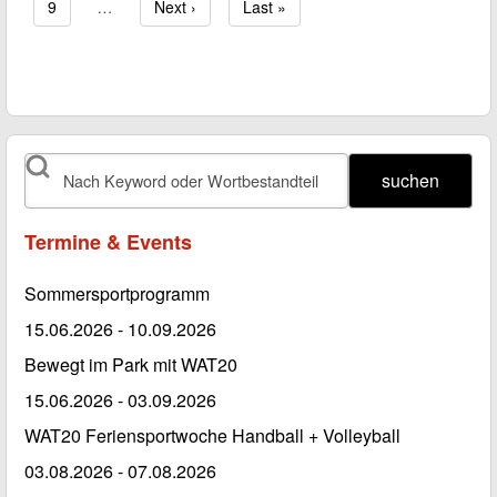
Page
9
…
Nächste Seite
Next ›
Letzte Seite
Last »
abonnieren
suchen
Termine & Events
Sommersportprogramm
15.06.2026
-
10.09.2026
Bewegt im Park mit WAT20
15.06.2026
-
03.09.2026
WAT20 Feriensportwoche Handball + Volleyball
03.08.2026
-
07.08.2026