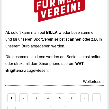
Ab sofort kann man bei
BILLA
wieder Lose sammeln
und für unseren Sportverein selbst
scannen
oder z.B. in
unserem Büro abgegeben werden.
Die gesammelten Lose werden am Besten selbst online
oder direkt mit dem Smartphone userem
WAT
Brigittenau
zugewiesen.
Weiterlesen
Aktuelle Seite
1
Page
2
Page
3
Page
4
Page
5
Page
6
Page
7
Page
8
Seitennummerierung