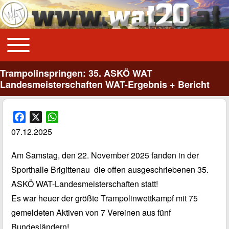
Toggle main menu
Main navigation
Trampolinspringen: 35. ASKÖ WAT
Landesmeisterschaften WAT-Ergebnis + Bericht
F
X
W
a
h
07.12.2025
c
a
e
t
Am Samstag, den 22. November 2025 fanden in der
b
s
Sporthalle Brigittenau die offen ausgeschriebenen 35.
o
A
ASKÖ WAT-Landesmeisterschaften statt!
o
p
Es war heuer der größte Trampolinwettkampf mit 75
k
p
gemeldeten Aktiven von 7 Vereinen aus fünf
Bundesländern!