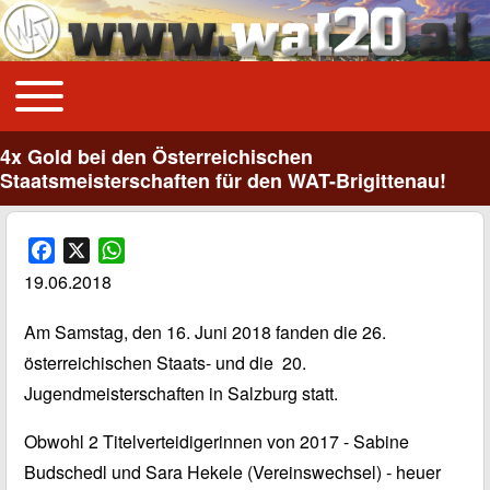
Toggle main menu
Main navigation
4x Gold bei den Österreichischen
Staatsmeisterschaften für den WAT-Brigittenau!
F
X
W
a
h
19.06.2018
c
a
e
t
Am Samstag, den 16. Juni 2018 fanden die 26.
b
s
österreichischen Staats- und die 20.
o
A
Jugendmeisterschaften in Salzburg statt.
o
p
k
p
Obwohl 2 Titelverteidigerinnen von 2017 - Sabine
Budschedl und Sara Hekele (Vereinswechsel) - heuer